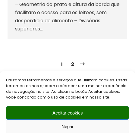
– Geometria do prato e altura da borda que
facilitam o acesso para os leitões, sem
desperdício de alimento – Divisórias
superiores…
1
2
Utilizamos ferramentas e serviços que utilizam cookies. Essas
ferramentas nos ajudam a oferecer uma melhor experiência
de navegação no site. Ao clicar no botão Aceitar cookies,
você concorda com o uso de cookies em nosso site.
Aceitar cookies
2022 Multitec Produtos Agropecuários -
Política de
Cookies
(67) 3425-1210
contato@multitec.agr.br
Negar