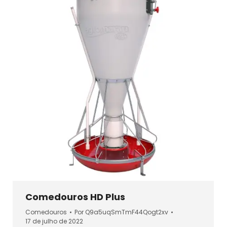
Comedouros HD Plus
Comedouros
Por
Q9a5uqSmTmF44Qogt2xv
17 de julho de 2022