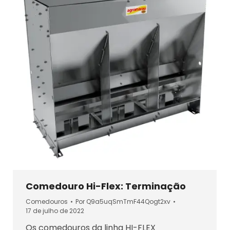
Comedouro Hi-Flex: Terminação
Comedouros
Por
Q9a5uqSmTmF44Qogt2xv
17 de julho de 2022
Os comedouros da linha HI-FLEX