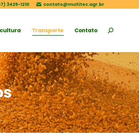
67) 3425-1210
contato@multitec.agr.br
cultura
Transporte
Contato
Search:
os