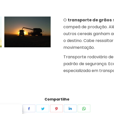
O
transporte de grãos
m
campeã de produção. Além 
outros cereais ganham as
o destino. Cabe ressalta
movimentação.
Transporte rodoviário de
padrão de segurança. E
especializada em transpo
Compartilhe
Share
Share
Share
Share
Share