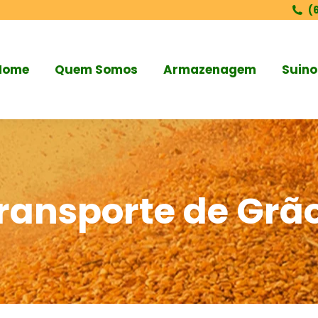
(
Home
Quem Somos
Armazenagem
Suino
ransporte de Grã