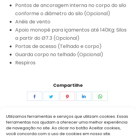
Pontos de ancoragem interna no corpo do silo
conforme o diâmetro do silo (Opcional)
Anéis de vento
Apoio monopé para içamentos até 140Kg: Silos
a partir do Ø7.3 (Opcional)
Portas de acesso (Telhado e corpo)
Guarda corpo no telhado (Opcional)
Respiros
Compartilhe
Share
Share
Share
Share
Share
on
on
on
on
on
Facebook
Twitter
Pinterest
LinkedIn
WhatsApp
Utilizamos ferramentas e serviços que utilizam cookies. Essas
ferramentas nos ajudam a oferecer uma melhor experiência
de navegação no site. Ao clicar no botão Aceitar cookies,
você concorda com o uso de cookies em nosso site.