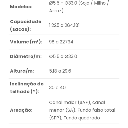
Ø5.5 – Ø33.0 (Soja / Milho /
Modelos:
Arroz)
Capacidade
1.225 a 284.181
(sacas):
Volume (m³):
98 a 22734
Diâmetro/m:
Ø5.5 a Ø33.0
Altura/m:
5.18 a 29.6
Inclinação do
30 e 40
telhado (°):
Canal maior (SAF), canal
Areação:
menor (SA), Fundo falso total
(SFP), Fundo quadrado