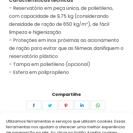
Características técnicas
– Reservatório em peça única, de polietileno,
com capacidade de 9,75 kg (considerando
densidade de ração de 650 kg/m³), de fácil
limpeza e higienização
– Proteções em inox próximas ao acionamento
de ração para evitar que as fêmeas danifiquem o
reservatório plástico
– Tampa em polietileno (opcional)
– Esfera em polipropileno
Compartilhe
Share
Share
Share
Share
Share
on
on
on
on
on
Utilizamos ferramentas e serviços que utilizam cookies. Essas
Facebook
Twitter
Pinterest
LinkedIn
WhatsApp
ferramentas nos ajudam a oferecer uma melhor experiência
de navegação no site. Ao clicar no botão Aceitar cookies,