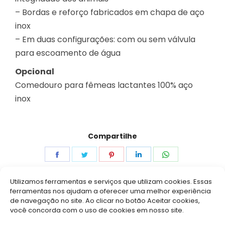
– Bordas e reforço fabricados em chapa de aço
inox
– Em duas configurações: com ou sem válvula
para escoamento de água
Opcional
Comedouro para fêmeas lactantes 100% aço
inox
Compartilhe
Share
Share
Share
Share
Share
on
on
on
on
on
Utilizamos ferramentas e serviços que utilizam cookies. Essas
Facebook
Twitter
Pinterest
LinkedIn
WhatsApp
ferramentas nos ajudam a oferecer uma melhor experiência
de navegação no site. Ao clicar no botão Aceitar cookies,
você concorda com o uso de cookies em nosso site.