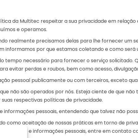
lítica da Multitec respeitar a sua privacidade em relaç
ossuímos e operamos.
do realmente precisamos delas para lhe fornecer um ser
m informamos por que estamos coletando e como será 
lo tempo necessário para fornecer o serviço solicitad
ara evitar perdas e roubos, bem como acesso, divulgação
ção pessoal publicamente ou com terceiros, exceto quand
os que não são operados por nós. Esteja ciente de que nã
suas respectivas políticas de privacidade.
 de informações pessoais, entendendo que talvez não pos
ado como aceitação de nossas práticas em torno de priva
do usuário e informações pessoais, entre em contato c