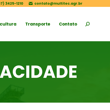
67) 3425-1210
contato@multitec.agr.br
cultura
Transporte
Contato
Search:
VACIDADE